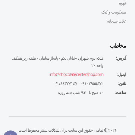
قهوه
بیسکوییت و کیک
غلات صبحانه
مخاطب
آدرس:
فلكه دوم شهران -خيابان يكم - پاساژ سامان - طبقه زير همكف
واحد ٢٠
ایمیل:
info@chocolatecentershop.com
تلفن:
٠٩١٠٢٩٥٥٤٧٢ - ٠٢١٤٤٣٢٧١٤٧
ساعت:
١٠ صبح تا ٩:٣٠ شب همه روزه
۲۰۲۱ © تمامی حقوق این سایت برای شکلات سنتر محفوظ است