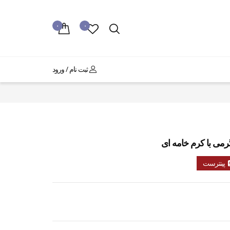
۰
۰
ثبت نام / ورود
پینترست