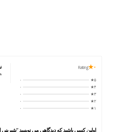
۰★
ن
Rating
ه
۰
۵★
۰
۴★
۰
۳★
۰
۲★
۰
۱★
اولین کسی باشید که دیدگاهی می نویسد “شیرینی ایتالیایی میل فوی ۲۵