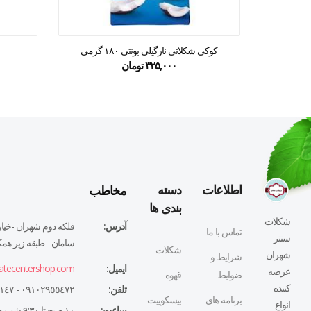
کوکی شکلاتی نارگیلی بونتی ۱۸۰ گرمی
۳۲۵,۰۰۰
تومان
مخاطب
اطلاعات
دسته
بندی ها
شکلات
آدرس:
فلكه دوم شهران -خيابا
تماس با ما
سنتر
سامان - طبقه زير همكف
شکلات
شهران
شرایط و
ایمیل:
atecentershop.com
عرضه
ضوابط
قهوه
کننده
تلفن:
٠٩١٠٢٩٥٥٤٧٢ - ٠٢١٤٤٣٢٧١٤٧
برنامه های
بیسکوییت
انواع
ساعت:
١٠ صبح تا ٩:٣٠ شب همه روزه