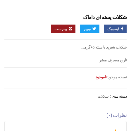
شکلات پسته ای داماک
فیسبوک
توییتر
پینترست
شکلات شیری با پسته ۶۵گرمی
تاریخ مصرف معتبر
نسخه موجود:
ناموجود
دسته بندی :
شکلات
نظرات (۰)