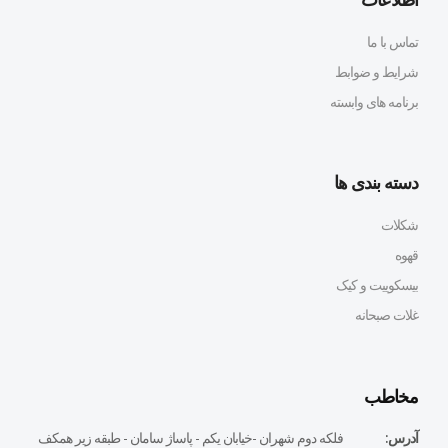
تماس با ما
شرایط و ضوابط
برنامه های وابسته
دسته بندی ها
شکلات
قهوه
بیسکوییت و کیک
غلات صبحانه
مخاطب
آدرس:
فلكه دوم شهران -خيابان يكم - پاساژ سامان - طبقه زير همكف