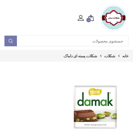
۰
خانه
شکلات
شکلات پسته ای داماک