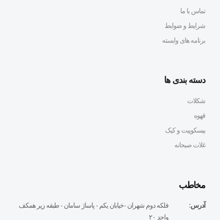
تماس با ما
شرایط و ضوابط
برنامه های وابسته
دسته بندی ها
شکلات
قهوه
بیسکوییت و کیک
غلات صبحانه
مخاطب
آدرس:
فلكه دوم شهران -خيابان يكم - پاساژ سامان - طبقه زير همكف
واحد ٢٠