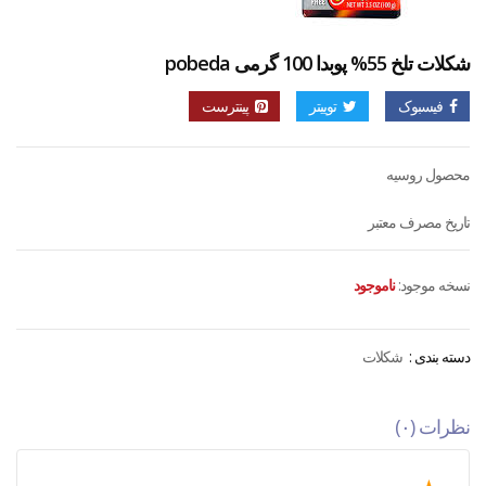
شکلات تلخ 55% پوبدا 100 گرمی pobeda
فیسبوک
توییتر
پینترست
محصول روسیه
تاریخ مصرف معتبر
نسخه موجود:
ناموجود
دسته بندی :
شکلات
نظرات (۰)