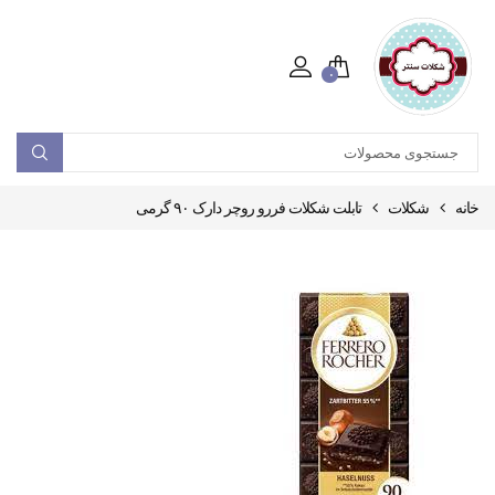
۰
خانه
شکلات
تابلت شکلات فررو روچر دارک ۹۰ گرمی