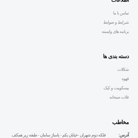
تماس با ما
شرایط و ضوابط
برنامه های وابسته
دسته بندی ها
شکلات
قهوه
بیسکوییت و کیک
غلات صبحانه
مخاطب
آدرس:
فلكه دوم شهران -خيابان يكم - پاساژ سامان - طبقه زير همكف