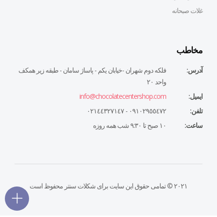
غلات صبحانه
مخاطب
آدرس:
فلكه دوم شهران -خيابان يكم - پاساژ سامان - طبقه زير همكف
واحد ٢٠
ایمیل:
info@chocolatecentershop.com
تلفن:
٠٩١٠٢٩٥٥٤٧٢ - ٠٢١٤٤٣٢٧١٤٧
ساعت:
١٠ صبح تا ٩:٣٠ شب همه روزه
۲۰۲۱ © تمامی حقوق این سایت برای شکلات سنتر محفوظ است