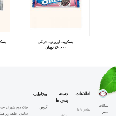
بیسکوییت اوریو توت فرنگی
بیسکو
۱۶۰,۰۰۰
تومان
مخاطب
اطلاعات
دسته
بندی ها
شکلات
آدرس:
فلكه دوم شهران -خيابا
تماس با ما
سنتر
سامان - طبقه زير همكف
شکلات