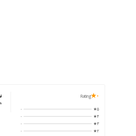
۰★
ن
Rating
ه
۰
۵★
۰
۴★
۰
۳★
۰
۲★