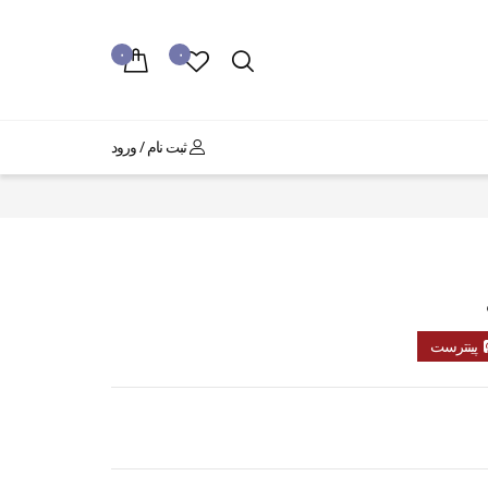
۰
۰
ثبت نام / ورود
پینترست