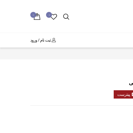
۰
۰
ثبت نام / ورود
پینترست