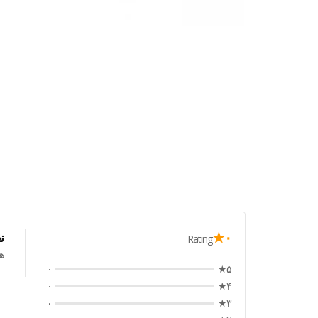
۰★
ن
Rating
ه
۰
۵★
۰
۴★
۰
۳★