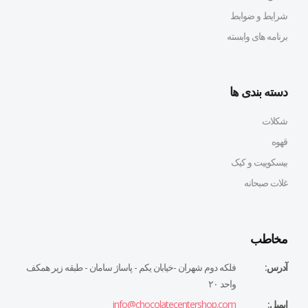
شرایط و ضوابط
برنامه های وابسته
دسته بندی ها
شکلات
قهوه
بیسکوییت و کیک
غلات صبحانه
مخاطب
آدرس:
فلكه دوم شهران -خيابان يكم - پاساژ سامان - طبقه زير همكف
واحد ٢٠
ایمیل:
info@chocolatecentershop.com