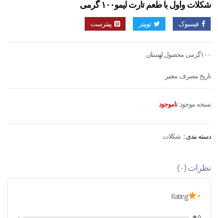
شکلات واول با طعم تارت لیمو۱۰۰ گرمی
فیسبوک
توییتر
پینترست
۱۰۰گرمی محصول لهستان
تاریخ مصرف معتبر
نسخه موجود:
ناموجود
دسته بندی :
شکلات
نظرات (۰)
۰★
Rating
۰
۵★