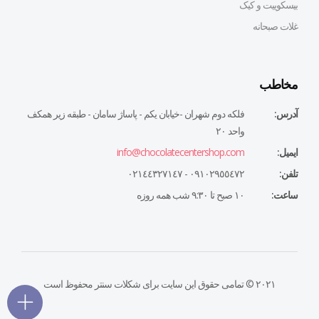
بیسکوییت و کیک
غلات صبحانه
مخاطب
آدرس:
فلكه دوم شهران -خيابان يكم - پاساژ سامان - طبقه زير همكف
واحد ٢٠
ایمیل:
info@chocolatecentershop.com
تلفن:
٠٩١٠٢٩٥٥٤٧٢ - ٠٢١٤٤٣٢٧١٤٧
ساعت:
١٠ صبح تا ٩:٣٠ شب همه روزه
۲۰۲۱ © تمامی حقوق این سایت برای شکلات سنتر محفوظ است