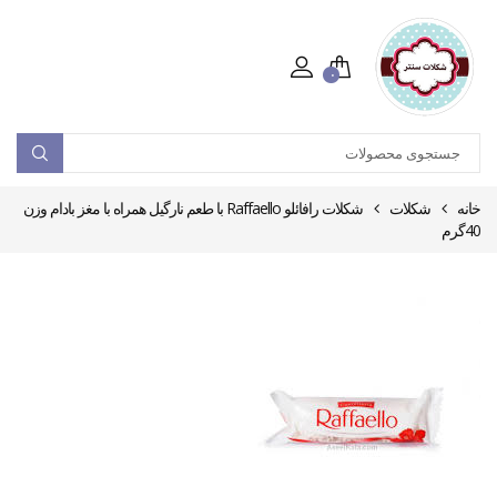
۰
خانه
شکلات
شکلات رافائلو Raffaello با طعم نارگیل همراه با مغز بادام وزن
40گرم