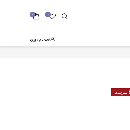
۰
۰
ثبت نام / ورود
پینترست