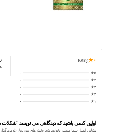
۰★
ن
Rating
ه
۰
۵★
۰
۴★
۰
۳★
۰
۲★
۰
۱★
اولین کسی باشید که دیدگاهی می نویسد “شکلات دبی لینت 
نشانی ایمیل شما منتشر نخواهد شد.
بخش‌های موردنیاز علامت‌گذار