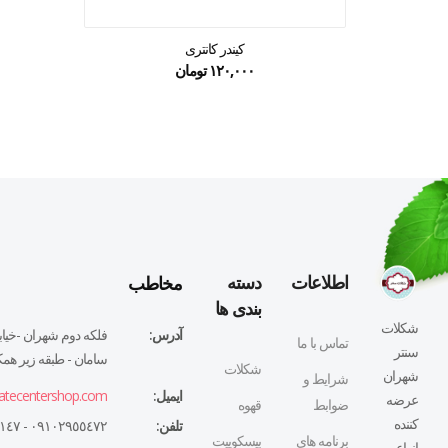
کیندر کانتری
۱۲۰,۰۰۰
تومان
مخاطب
اطلاعات
دسته
بندی ها
شکلات
آدرس:
فلكه دوم شهران -خيابا
تماس با ما
سنتر
سامان - طبقه زير همكف
شکلات
شهران
شرایط و
ایمیل:
atecentershop.com
عرضه
ضوابط
قهوه
کننده
تلفن:
٠٩١٠٢٩٥٥٤٧٢ - ٠٢١٤٤٣٢٧١٤٧
برنامه های
بیسکوییت
انواع