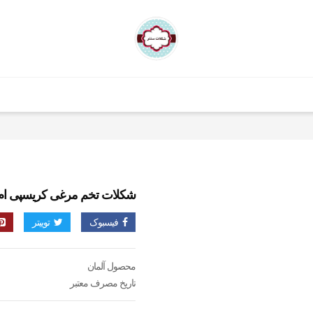
شکلات تخم مرغی کریسپی ام اند امز
فیسبوک
توییتر
محصول آلمان
تاریخ مصرف معتبر