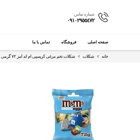
شماره تماس:
٠٩١٠٢٩٥٥٤٧٢
صفحه اصلی
فروشگاه
تماس با ما
خانه
شکلات
شکلات تخم مرغی کریسپی ام اند امز ۷۲ گرمی