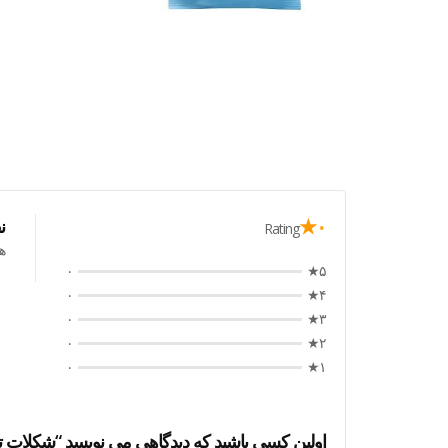
۰★
ن
Rating
ه
۰
۵★
۰
۴★
۰
۳★
۰
۲★
۰
۱★
اولین کسی باشید که دیدگاهی می نویسد “شکلات تخم مر