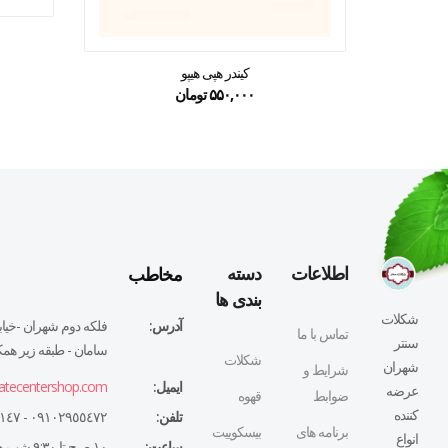
کیندر هپی هیپو
۵۵۰,۰۰۰
تومان
مخاطب
اطلاعات
دسته
بندی ها
شکلات
آدرس:
فلكه دوم شهران -خيابا
تماس با ما
سنتر
سامان - طبقه زير همكف
شکلات
شهران
شرایط و
ایمیل:
atecentershop.com
عرضه
ضوابط
قهوه
کننده
تلفن:
٠٩١٠٢٩٥٥٤٧٢ - ٠٢١٤٤٣٢٧١٤٧
برنامه های
بیسکوییت
انواع
ساعت:
١٠ صبح تا ٩:٣٠ شب همه روزه