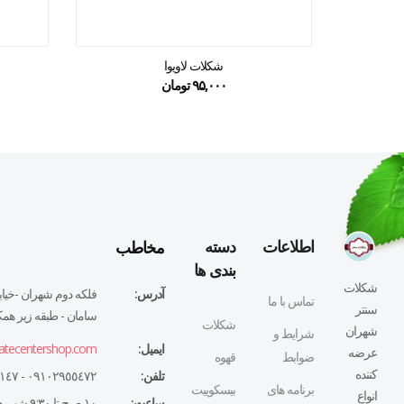
شکلات لاویوا
۹۵,۰۰۰
تومان
مخاطب
اطلاعات
دسته
بندی ها
شکلات
آدرس:
فلكه دوم شهران -خيابا
تماس با ما
سنتر
سامان - طبقه زير همكف
شکلات
شهران
شرایط و
ایمیل:
atecentershop.com
عرضه
ضوابط
قهوه
کننده
تلفن:
٠٩١٠٢٩٥٥٤٧٢ - ٠٢١٤٤٣٢٧١٤٧
برنامه های
بیسکوییت
انواع
ساعت:
١٠ صبح تا ٩:٣٠ شب همه روزه