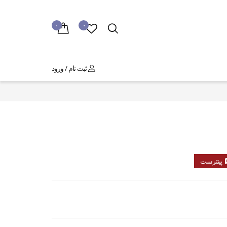
۰
۰
ثبت نام / ورود
پینترست