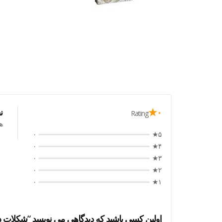
۰★
ن
Rating
ه
۰
۵★
۰
۴★
۰
۳★
۰
۲★
۰
۱★
اولین کسی باشید که دیدگاهی می نویسد “شکلات دبی آکای 