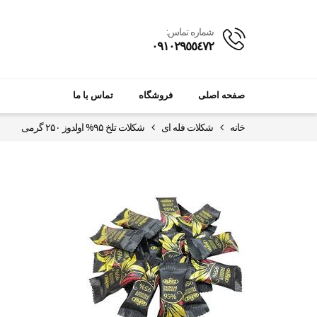
شماره تماس:
٠٩١٠٢٩٥٥٤٧٢
صفحه اصلی
فروشگاه
تماس با ما
خانه
شکلات فله ای
شکلات تلخ ۹۵% اولدوز ۲۵۰ گرمی