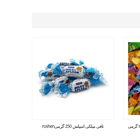
تافی میلکی اسپلش 250 گرمیroshen
شکلات ترافل k