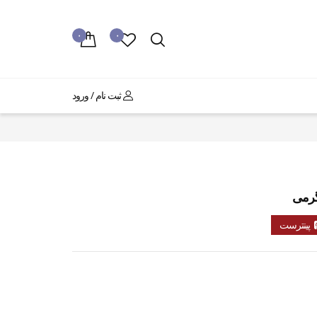
۰
۰
ثبت نام / ورود
پینترست