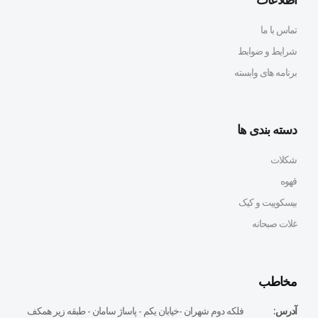
تماس با ما
شرایط و ضوابط
برنامه های وابسته
دسته بندی ها
شکلات
قهوه
بیسکوییت و کیک
غلات صبحانه
مخاطب
آدرس:
فلكه دوم شهران -خيابان يكم - پاساژ سامان - طبقه زير همكف