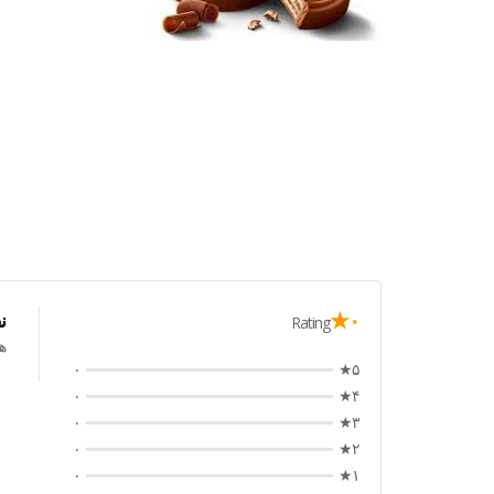
۰★
ن
Rating
ه
۰
۵★
۰
۴★
۰
۳★
۰
۲★
۰
۱★