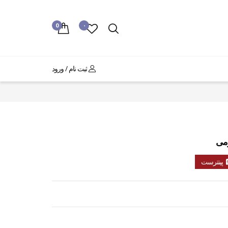
0
۰
ثبت نام / ورود
پینترست