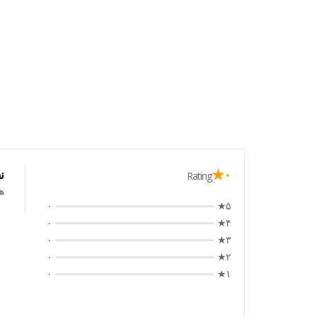
۰★
ن
Rating
ه
۰
۵★
۰
۴★
۰
۳★
۰
۲★
۰
۱★