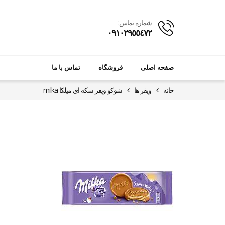
شماره تماس:
٠٩١٠٢٩٥٥٤٧٢
صفحه اصلی
فروشگاه
تماس با ما
خانه
ویفر ها
شوکو ویفر سکه ای میلکا milka