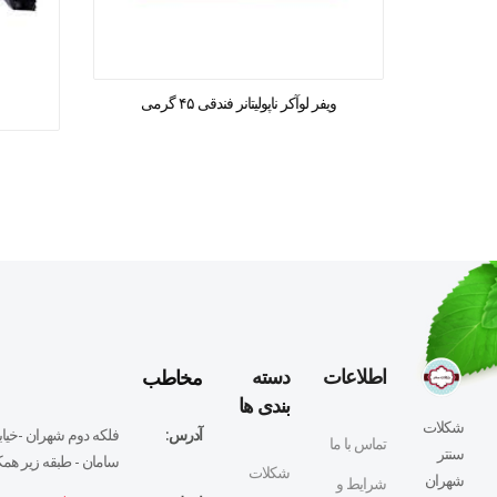
ویفر لوآکر ناپولیتانر فندقی ۴۵ گرمی
مخاطب
اطلاعات
دسته
بندی ها
شکلات
آدرس:
فلكه دوم شهران -خيابا
تماس با ما
سنتر
سامان - طبقه زير همكف
شکلات
شهران
شرایط و