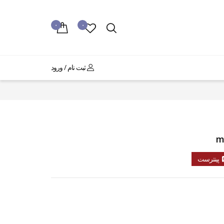
۰
۰
ثبت نام / ورود
پینترست