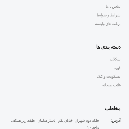
تماس با ما
شرایط و ضوابط
برنامه های وابسته
دسته بندی ها
شکلات
قهوه
بیسکوییت و کیک
غلات صبحانه
مخاطب
آدرس:
فلكه دوم شهران -خيابان يكم - پاساژ سامان - طبقه زير همكف
واحد ٢٠