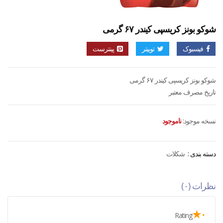
شوکو بونز کریسپی کیندر ۶۷ گرمی
فیسبوک
توییتر
پینترست
شوکو بونز کریسپی کیندر ۶۷ گرمی
تاریخ مصرف معتبر
نسخه موجود:
ناموجود
دسته بندی :
شکلات
نظرات (۰)
۰★
Rating