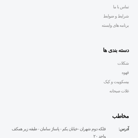
تماس با ما
شرایط و ضوابط
برنامه های وابسته
دسته بندی ها
شکلات
قهوه
بیسکوییت و کیک
غلات صبحانه
مخاطب
آدرس:
فلكه دوم شهران -خيابان يكم - پاساژ سامان - طبقه زير همكف
واحد ٢٠