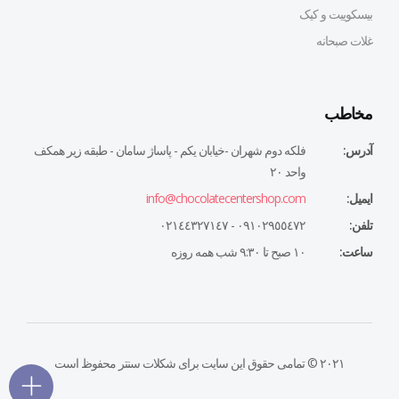
بیسکوییت و کیک
غلات صبحانه
مخاطب
آدرس:
فلكه دوم شهران -خيابان يكم - پاساژ سامان - طبقه زير همكف
واحد ٢٠
ایمیل:
info@chocolatecentershop.com
تلفن:
٠٩١٠٢٩٥٥٤٧٢ - ٠٢١٤٤٣٢٧١٤٧
ساعت:
١٠ صبح تا ٩:٣٠ شب همه روزه
۲۰۲۱ © تمامی حقوق این سایت برای شکلات سنتر محفوظ است