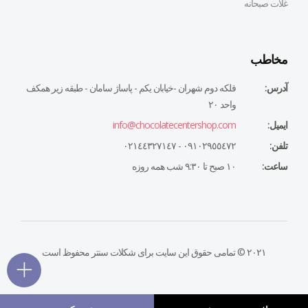
غلات صبحانه
مخاطب
آدرس:
فلكه دوم شهران -خيابان يكم - پاساژ سامان - طبقه زير همكف
واحد ٢٠
ایمیل:
info@chocolatecentershop.com
تلفن:
٠٩١٠٢٩٥٥٤٧٢ - ٠٢١٤٤٣٢٧١٤٧
ساعت:
١٠ صبح تا ٩:٣٠ شب همه روزه
۲۰۲۱ © تمامی حقوق این سایت برای شکلات سنتر محفوظ است