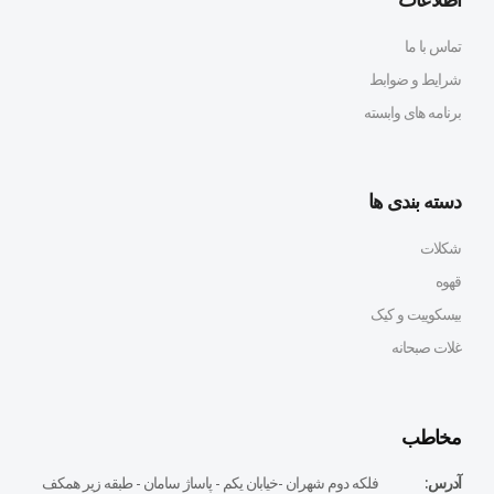
تماس با ما
شرایط و ضوابط
برنامه های وابسته
دسته بندی ها
شکلات
قهوه
بیسکوییت و کیک
غلات صبحانه
مخاطب
آدرس:
فلكه دوم شهران -خيابان يكم - پاساژ سامان - طبقه زير همكف