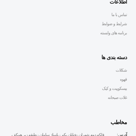
اطلاعات
تماس با ما
شرایط و ضوابط
برنامه های وابسته
دسته بندی ها
شکلات
قهوه
بیسکوییت و کیک
غلات صبحانه
مخاطب
آدرس:
فلكه دوم شهران -خيابان يكم - پاساژ سامان - طبقه زير همكف