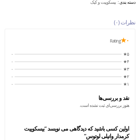
دسته بندی :
بیسکوییت و کیک
نظرات (۰)
۰★
Rating
۰
۵★
۰
۴★
۰
۳★
۰
۲★
۰
۱★
نقد و بررسی‌ها
هنوز بررسی‌ای ثبت نشده است.
اولین کسی باشید که دیدگاهی می نویسد “بیسکوییت
کرمدار وانیلی لوتوس”