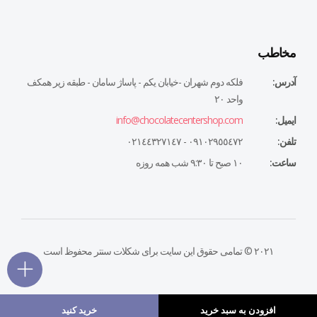
مخاطب
آدرس:
فلكه دوم شهران -خيابان يكم - پاساژ سامان - طبقه زير همكف
واحد ٢٠
ایمیل:
info@chocolatecentershop.com
تلفن:
٠٩١٠٢٩٥٥٤٧٢ - ٠٢١٤٤٣٢٧١٤٧
ساعت:
١٠ صبح تا ٩:٣٠ شب همه روزه
۲۰۲۱ © تمامی حقوق این سایت برای شکلات سنتر محفوظ است
افزودن به سبد خرید
خرید کنید