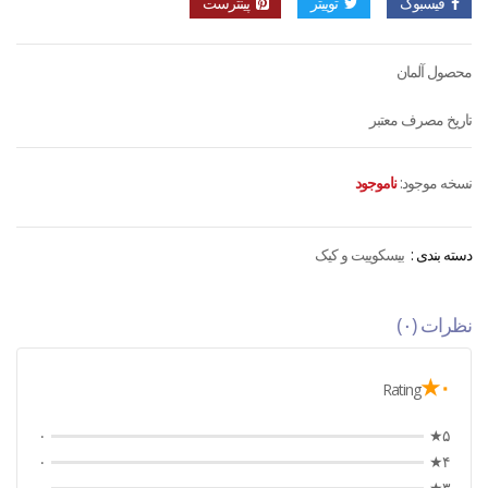
فیسبوک
توییتر
پینترست
محصول آلمان
تاریخ مصرف معتبر
نسخه موجود:
ناموجود
دسته بندی :
بیسکوییت و کیک
نظرات (۰)
۰★
Rating
۰
۵★
۰
۴★
۰
۳★