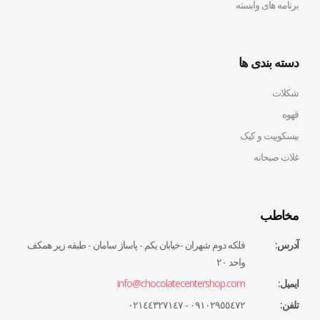
برنامه های وابسته
دسته بندی ها
شکلات
قهوه
بیسکوییت و کیک
غلات صبحانه
مخاطب
آدرس:
فلكه دوم شهران -خيابان يكم - پاساژ سامان - طبقه زير همكف
واحد ٢٠
ایمیل:
info@chocolatecentershop.com
تلفن:
٠٩١٠٢٩٥٥٤٧٢ - ٠٢١٤٤٣٢٧١٤٧