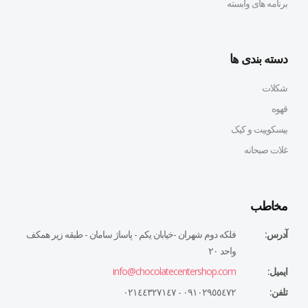
برنامه های وابسته
دسته بندی ها
شکلات
قهوه
بیسکوییت و کیک
غلات صبحانه
مخاطب
آدرس:
فلكه دوم شهران -خيابان يكم - پاساژ سامان - طبقه زير همكف
واحد ٢٠
ایمیل:
info@chocolatecentershop.com
تلفن:
٠٩١٠٢٩٥٥٤٧٢ - ٠٢١٤٤٣٢٧١٤٧