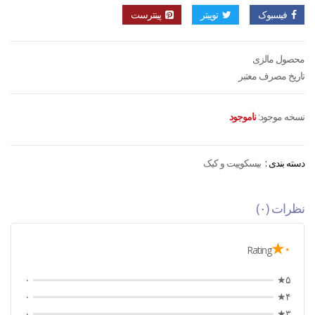
فیسبوک
توییتر
پینترست
محصول مالزی
تاریخ مصرف معتبر
نسخه موجود:
ناموجود
دسته بندی :
بیسکوییت و کیک
نظرات (۰)
۰★
Rating
۰
۵★
۰
۴★
۰
۳★