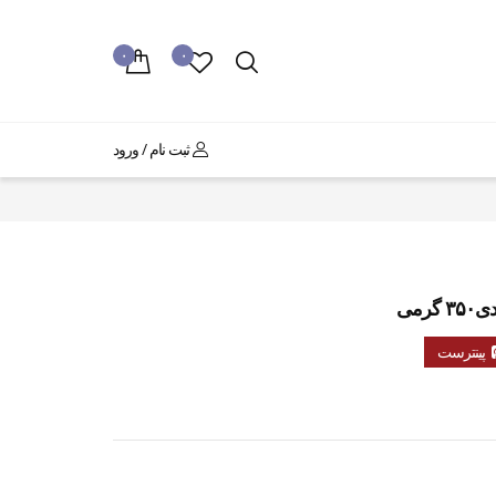
۰
۰
ثبت نام / ورود
پینترست