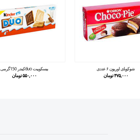
شوکوپای اوریون ۶ عددی
بیسکوییت duoکیندر 150گرمی
۴۷۵,۰۰۰
تومان
۵۵۰,۰۰۰
تومان