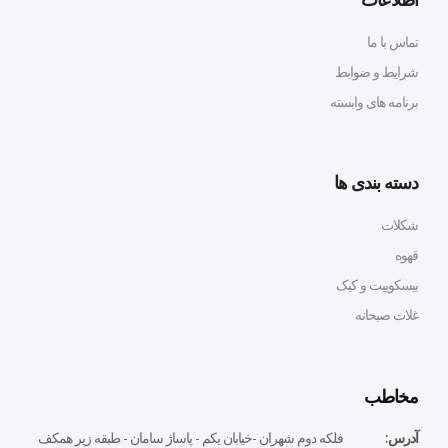
تماس با ما
شرایط و ضوابط
برنامه های وابسته
دسته بندی ها
شکلات
قهوه
بیسکوییت و کیک
غلات صبحانه
مخاطب
آدرس:
فلكه دوم شهران -خيابان يكم - پاساژ سامان - طبقه زير همكف