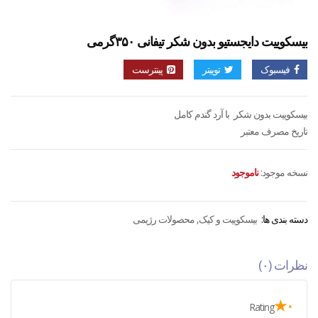
بیسکوییت دایجستیو بدون شکر تیفانی ۳۵۰گرمی
فیسبوک
توییتر
پینترست
بیسکوییت بدون شکر با آرد گندم کامل
تاریخ مصرف معتبر
نسخه موجود:
ناموجود
دسته بندی ها:
بیسکوییت و کیک
,
محصولات رژیمی
نظرات (۰)
۰★
Rating