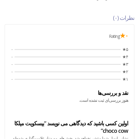
نظرات (۰)
۰★
Rating
۰
۵★
۰
۴★
۰
۳★
۰
۲★
۰
۱★
نقد و بررسی‌ها
هنوز بررسی‌ای ثبت نشده است.
اولین کسی باشید که دیدگاهی می نویسد “بیسکویت میلکا
choco cow”
نشانی ایمیل شما منتشر نخواهد شد.
بخش‌های موردنیاز علامت‌گذاری شده‌اند