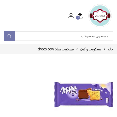
۰
خانه
بیسکوییت و کیک
بیسکویت میلکا choco cow