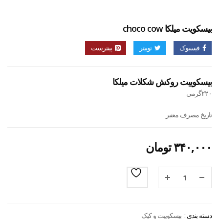
بیسکویت میلکا choco cow
فیسبوک
توییتر
پینترست
بیسکوییت روکش شکلات میلکا
۲۲۰گرمی
تاریخ مصرف معتبر
۳۴۰,۰۰۰
تومان
دسته بندی :
بیسکوییت و کیک