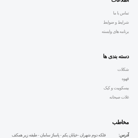
تماس با ما
شرایط و ضوابط
برنامه های وابسته
دسته بندی ها
شکلات
قهوه
بیسکوییت و کیک
غلات صبحانه
مخاطب
آدرس:
فلكه دوم شهران -خيابان يكم - پاساژ سامان - طبقه زير همكف