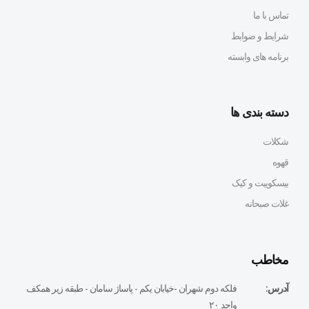
تماس با ما
شرایط و ضوابط
برنامه های وابسته
دسته بندی ها
شکلات
قهوه
بیسکوییت و کیک
غلات صبحانه
مخاطب
آدرس:
فلكه دوم شهران -خيابان يكم - پاساژ سامان - طبقه زير همكف
واحد ٢٠