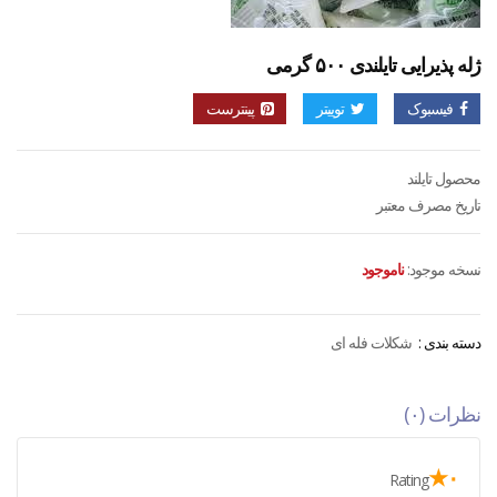
ژله پذیرایی تایلندی ۵۰۰ گرمی
فیسبوک
توییتر
پینترست
محصول تایلند
تاریخ مصرف معتبر
نسخه موجود:
ناموجود
دسته بندی :
شکلات فله ای
نظرات (۰)
۰★
Rating