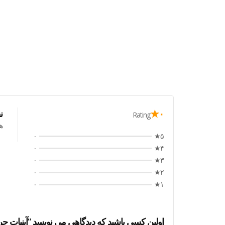
۰★
ن
Rating
ه
۰
۵★
۰
۴★
۰
۳★
۰
۲★
۰
۱★
اولین کسی باشید که دیدگاهی می نویسد “آبنبات جرقه ای 