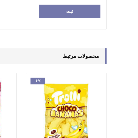
محصولات مرتبط
-۶%