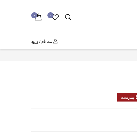
۰
۰
ثبت نام / ورود
پینترست