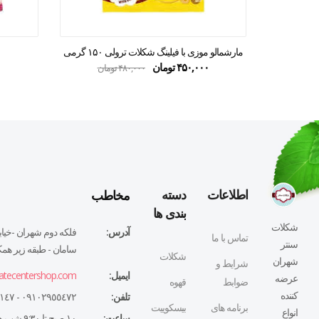
مارشمالو موزی با فیلینگ شکلات ترولی ۱۵۰ گرمی
۴۵۰,۰۰۰
تومان
۴۸۰,۰۰۰
تومان
مخاطب
اطلاعات
دسته
بندی ها
شکلات
آدرس:
فلكه دوم شهران -خيابا
تماس با ما
سنتر
سامان - طبقه زير همكف
شکلات
شهران
شرایط و
ایمیل:
atecentershop.com
عرضه
ضوابط
قهوه
کننده
تلفن:
٠٩١٠٢٩٥٥٤٧٢ - ٠٢١٤٤٣٢٧١٤٧
برنامه های
بیسکوییت
انواع
ساعت:
١٠ صبح تا ٩:٣٠ شب همه روزه