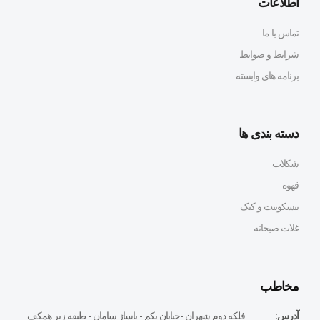
اطلاعات
تماس با ما
شرایط و ضوابط
برنامه های وابسته
دسته بندی ها
شکلات
قهوه
بیسکوییت و کیک
غلات صبحانه
مخاطب
آدرس:
فلكه دوم شهران -خيابان يكم - پاساژ سامان - طبقه زير همكف