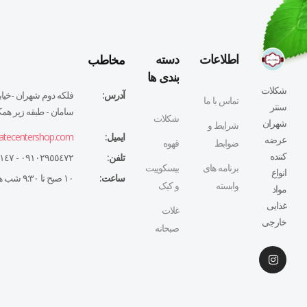
مخاطب
اطلاعات
دسته
بندی ها
شکلات
آدرس:
فلكه دوم شهران -خيابا
تماس با ما
سنتر
سامان - طبقه زير همكف
شکلات
شهران
شرایط و
ایمیل:
atecentershop.com
عرضه
ضوابط
قهوه
کننده
تلفن:
٠٩١٠٢٩٥٥٤٧٢ - ٠٢١٤٤٣٢٧١٤٧
برنامه های
بیسکوییت
انواع
ساعت:
١٠ صبح تا ٩:٣٠ شب همه روزه
وابسته
و کیک
مواد
غذایی
غلات
خارجی
صبحانه